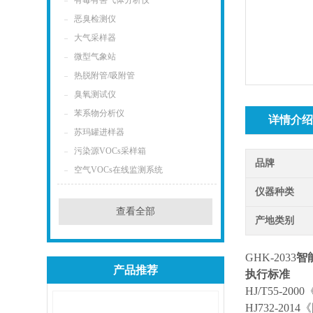
有毒有害气体分析仪
恶臭检测仪
大气采样器
微型气象站
热脱附管/吸附管
臭氧测试仪
苯系物分析仪
详情介
苏玛罐进样器
污染源VOCs采样箱
品牌
空气VOCs在线监测系统
仪器种类
查看全部
产地类别
GHK-2033
智
产品推荐
执行标准
HJ/T55-
HJ732-2