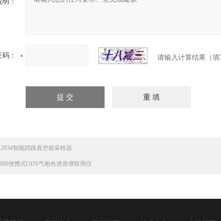
说明：
证码：
请输入计算结果（填
K-2034智能四路真空箱采样器
-5600便携式ODS气相色谱质谱联用仪