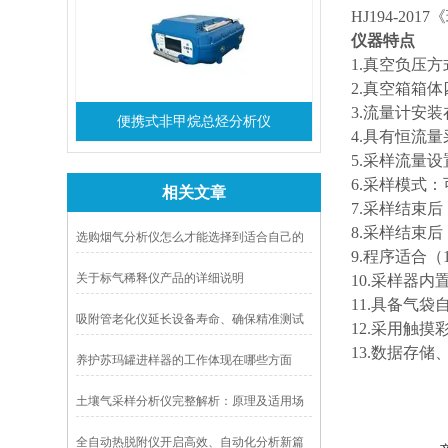
HJ194-2
仪器特点
1.真空负压
2.真空箱箱
3.流量计安
便携式非甲烷总烃分析仪
4.具有恒流
5.采样流量
6.采样模式
相关文章
7.采样结束
8.采样结束
选购烟气分析仪怎么才能选择到适合自己的
9.程序适合
关于标气稀释仪产品的详细说明
10.采样器
11.具备气
吸附管老化仪延长设备寿命、确保精准测试
12.采用触
的工具
13.数据存
养护苏玛罐进样器的工作体现在哪些方面
土壤气采样分析仪完整解析：原理及适用场
景
全自动热脱附仪开启高效、自动化分析新篇