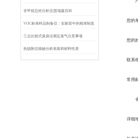
章
非甲烷总烃分析仪|普瑞森百科
您的
VOC标准样品制备仪：实验室中的精准制造
者
三点比较式臭袋法测定臭气注意事项
您的
热脱附仪揭秘分析表面和材料性质
联系
常用
详细