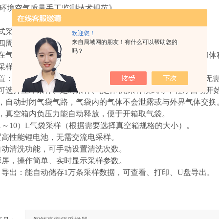
017《环境空气质量手工监测技术规范》
方式采集气态样品，样品与采样器不接触，零交叉污染采样。
欢迎您！
来自局域网的朋友！有什么可以帮助您的
体四周透明，可实时监控气袋进气状态。
吗？
装在气袋进气口前，显示的流量和体积是进入气袋的气体流量和体
量采样功能：能自动调节采样流量。
设置：能根据设置的气袋体积，自动计算1小时的采样流量值，无需
：可选择立即采样、定时采样、[定体积]采样模式等，程序自动开
后，自动封闭气袋气路，气袋内的气体不会泄露或与外界气体交换
后，真空箱内负压力能自动释放，便于开箱取气袋。
（1～10）L气袋采样（根据需要选择真空箱规格的大小）。
内置高性能锂电池，无需交流电采样。
袋自动清洗功能，可手动设置清洗次数。
摸彩屏，操作简单、实时显示采样参数。
储、导出：能自动储存1万条采样数据，可查看、打印、U盘导出。