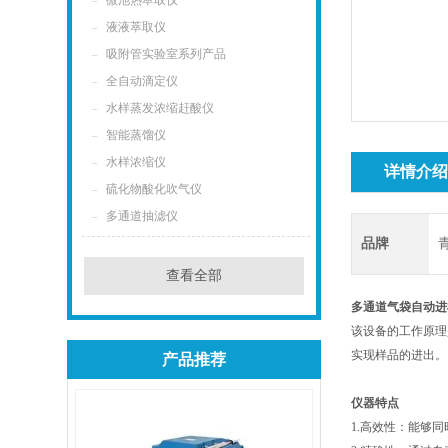
微池热萃取仪
液液萃取仪
吸附管实验室系列产品
全自动滴定仪
水样蒸发浓缩赶酸仪
智能蒸馏仪
水样浓缩仪
详情介
硫化物酸化吹气仪
多通道抽滤仪
品牌
查看全部
多通道气袋自动进
该设备的工作原理
实现样品的进出。
产品推荐
仪器特点
1.高效性：能够