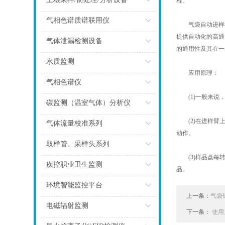
程。
点击
气相色谱质谱联用仪
气袋自动进样器
提供自动化的高通
点击
气体泄漏检测设备
的通用性及其在一
点击
水质监测
应用原理：
点击
气相色谱仪
(1)一般来说，
点击
碳监测（温室气体）分析仪
(2)在进样臂上
点击
气体流量校准系列
动作。
点击
取样管、采样头系列
(3)样品盘每转
点击
疾控职业卫生监测
品。
点击
环境智能监控平台
上一条：
气袋
点击
电磁辐射监测
下一条：
使用
点击