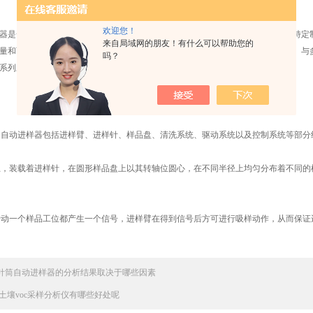
欢迎您！
是一种全面的样品处理解决方案，可以加速和自动化有机挥发物的测定。作为特定制
来自局域网的朋友！有什么可以帮助您的
量和可靠的操作，专为快速启动、高生产率和灵活分析有机挥发物的要求而设计。与
吗？
系列应用中的分析性能。
自动进样器包括进样臂、进样针、样品盘、清洗系统、驱动系统以及控制系统等部分
，装载着进样针，在圆形样品盘上以其转轴位圆心，在不同半径上均匀分布着不同的
动一个样品工位都产生一个信号，进样臂在得到信号后方可进行吸样动作，从而保证
针筒自动进样器的分析结果取决于哪些因素
土壤voc采样分析仪有哪些好处呢