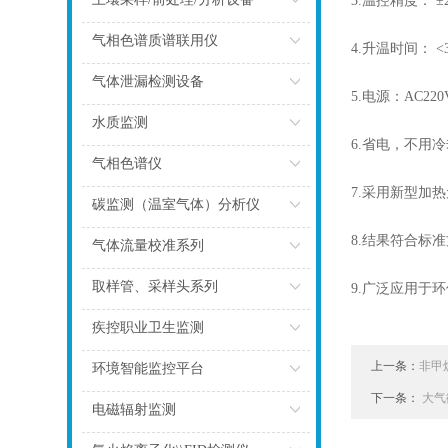
3.温控精度： ±
点击
气相色谱质谱联用仪
4.升温时间： <3
点击
气体泄漏检测设备
5.电源：AC220
点击
水质监测
6.省电，不用
点击
气相色谱仪
7.采用新型加
点击
碳监测（温室气体）分析仪
8.结果符合标准方
点击
气体流量校准系列
点击
取样管、采样头系列
9.广泛应用于
点击
疾控职业卫生监测
点击
上一条：
非甲
环境智能监控平台
下一条：
大气
点击
电磁辐射监测
点击