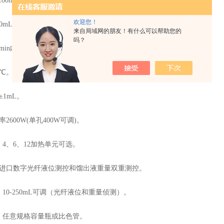
-180min（可单孔任调）。
欢迎您！
0mL。
来自局域网的朋友！有什么可以帮助您的
吗？
min内。
1℃。
±1mL。
2600W(单孔400W可调)。
、4、6、12加热单元可选。
：进口数字光纤液位测控和馏出液重量双重测控。
：10-250mL可调（光纤液位和重量侦测）。
格：任意规格容量瓶或比色管。