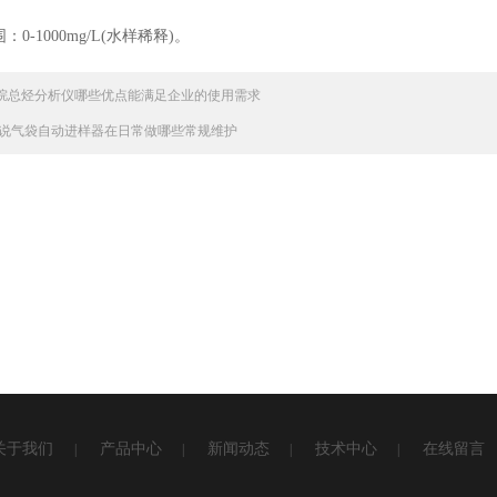
：0-1000mg/L(水样稀释)。
烷总烃分析仪哪些优点能满足企业的使用需求
说气袋自动进样器在日常做哪些常规维护
关于我们
产品中心
新闻动态
技术中心
在线留言
|
|
|
|