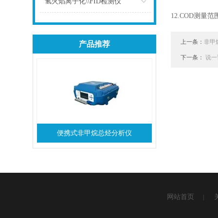
氢火焰离子化\\FID检测仪
12.COD测量范围
点击
上一条：
非甲
产品推荐
下一条：
说一
便携式非甲烷总烃分析仪
网站首页
|