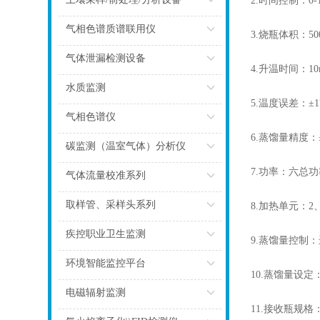
2.时间控制：0
点击
气相色谱质谱联用仪
3.烧瓶体积：50
点击
气体泄漏检测设备
4.升温时间：10
点击
水质监测
5.温度误差：±
点击
气相色谱仪
6.蒸馏量精度：
点击
碳监测（温室气体）分析仪
7.功率：六总功率
点击
气体流量校准系列
点击
取样管、采样头系列
8.加热单元：2
点击
疾控职业卫生监测
9.蒸馏量控制
点击
环境智能监控平台
10.蒸馏量设定
点击
电磁辐射监测
11.接收瓶规
点击