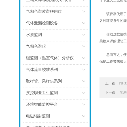
非专业人员也能轻
点击
气相色谱质谱联用仪
该仪器使用了先
各种环境条件的能
点击
气体泄漏检测设备
点击
借助这款便携式
水质监测
染物来源的理想工
点击
气相色谱仪
总而言之，便携
点击
碳监测（温室气体）分析仪
保护工作带来极大
点击
气体流量校准系列
点击
取样管、采样头系列
上一条：
PB
点击
下一条：
苯系
疾控职业卫生监测
点击
环境智能监控平台
点击
电磁辐射监测
点击