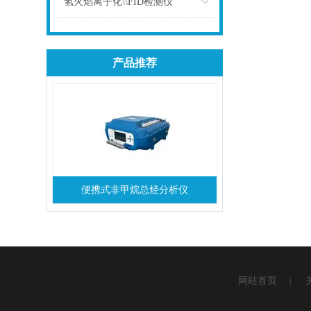
氢火焰离子化\\FID检测仪
点击
产品推荐
便携式非甲烷总烃分析仪
网站首页
|