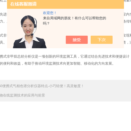
松上手。同时，该仪器采用了高灵敏度传感器和精确度较高的测量算法，保证了测量
欢迎您！
进的采样系统，能够对不同环境中的非甲烷总烃进行快速采样和分析。不论是室内空
来自局域网的朋友！有什么可以帮助您的
力。此外，该仪器还支持实时数据传输和存储功能，可以将监测结果通过无线网络传
吗？
非甲烷总烃分析仪，环境监测人员能够更加高效地监测和评估空气质量，及时发现和
具。同时，由于其便携性和易用性，该仪器也可以广泛应用于移动监测和野外调查，
式非甲烷总烃分析仪是一项创新的环境监测工具，它通过结合先进技术和便捷设计，
的便利和效益，有助于推动环境监测技术向更加智能、移动化的方向发展。
-350便携式气相色谱分析仪器特点-小巧轻便！高灵敏度！
物在线监测技术的应用与前景