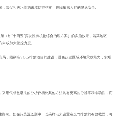
威胁，督促相关污染源采取防控措施，保障敏感人群的健康安全。
政策（如“十四五”挥发性有机物综合治理方案）的实施效果，若某地区
方向或加大管控力度。
布局，限制高VOCs排放项目的建设，避免超过区域环境承载能力，实现
，采用气相色谱法的分析仪相比其他方法具有更高的分辨率和准确性，而
生影响。如在污染源监测中，若采样点未设置在废气排放的有效截面，可