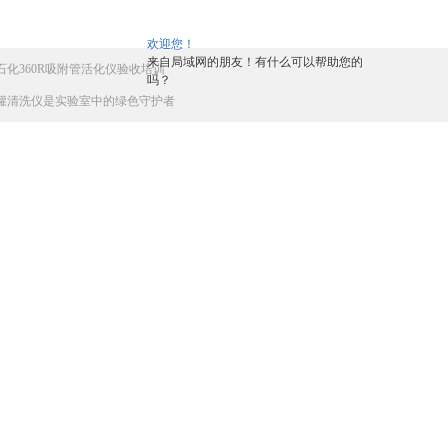
欢迎您！
来自局域网的朋友！有什么可以帮助您的
石化360R吸附管活化仪验收培训
吗？
罐清洗仪是实验室中的绿色守护者