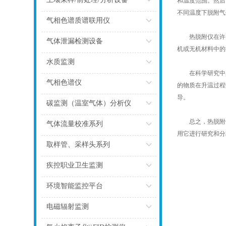
和温度范围。然后
不同温度下脱附气
点击
气相色谱质谱联用仪
热脱附仪在许多
点击
气体泄漏检测设备
机或无机材料中的
点击
水质监测
在科学研究中具
点击
气相色谱仪
的物质在升温过程
导。
点击
碳监测（温室气体）分析仪
总之，热脱附仪
点击
气体流量校准系列
用它进行研究和分
点击
取样管、采样头系列
点击
疾控职业卫生监测
点击
环境智能监控平台
点击
电磁辐射监测
点击