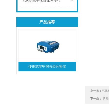
氢火焰离子化\\FID检测仪
点击
产品推荐
便携式非甲烷总烃分析仪
上一条：
气体
下一条：
紫外