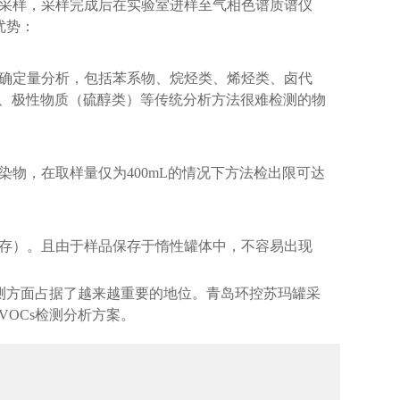
采样，采样完成后在实验室进样至气相色谱质谱仪
优势：
确定量分析，包括苯系物、烷烃类、烯烃类、卤代
）、极性物质（硫醇类）等传统分析方法很难检测的物
物，在取样量仅为400mL的情况下方法检出限可达
存）。且由于样品保存于惰性罐体中，不容易出现
测方面占据了越来越重要的地位。青岛环控苏玛罐采
OCs检测分析方案。