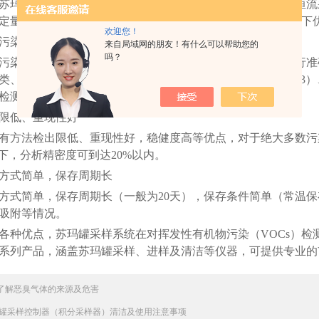
苏玛罐检测方法使用内壁经过惰性化处理的采样罐，可进行恒流
定量分析，优化了传统VOCs检测方法的种种弊端，并具有以下
欢迎您！
污染物种类广泛
来自局域网的朋友！有什么可以帮助您的
吗？
染物种类广泛，一个方法可同时对上百种挥发性有机物进行准
类、氯苯类、硫醇类污染物等等。特别是对小分子量（C2~C3
检测效果。
限低、重现性好
方法检出限低、重现性好，稳健度高等优点，对于绝大多数污染
³以下，分析精密度可到达20%以内。
方式简单，保存周期长
式简单，保存周期长（一般为20天），保存条件简单（常温保
吸附等情况。
种优点，苏玛罐采样系统在对挥发性有机物污染（VOCs）检
系列产品，涵盖苏玛罐采样、进样及清洁等仪器，可提供专业的V
了解恶臭气体的来源及危害
罐采样控制器（积分采样器）清洁及使用注意事项