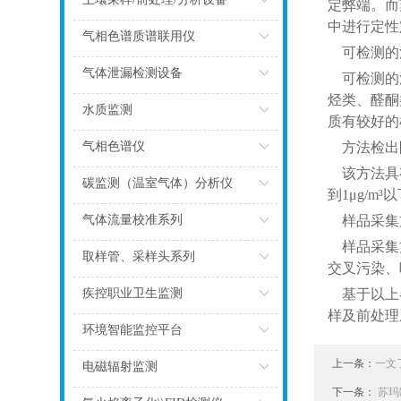
定弊端。而
中进行定性
点击
气相色谱质谱联用仪
可检测的
点击
气体泄漏检测设备
可检测的污
烃类、醛酮
点击
水质监测
质有较好的
点击
气相色谱仪
方法检出
该方法具有
点击
碳监测（温室气体）分析仪
到1μg/m
点击
气体流量校准系列
样品采集
样品采集方
点击
取样管、采样头系列
交叉污染、
点击
疾控职业卫生监测
基于以上各
样及前处理
点击
环境智能监控平台
点击
上一条：
一文
电磁辐射监测
下一条：
苏玛
点击