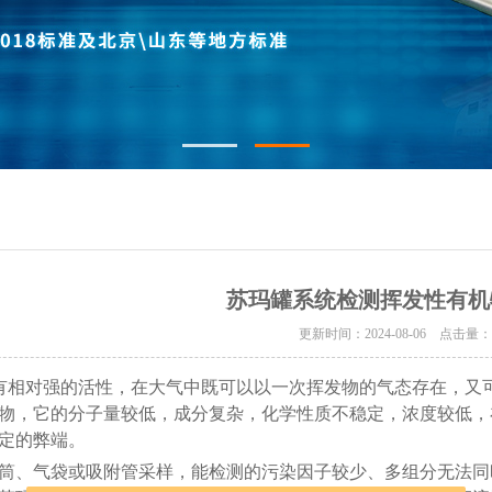
苏玛罐系统检测挥发性有机
更新时间：2024-08-06 点击量
有相对强的活性，在大气中既可以以一次挥发物的气态存在，又
物，它的分子量较低，成分复杂，化学性质不稳定，浓度较低，
定的弊端。
、气袋或吸附管采样，能检测的污染因子较少、多组分无法同