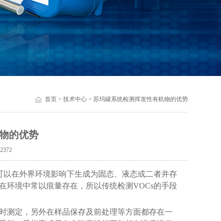
首页
>
技术中心
> 苏玛罐系统检测挥发性有机物的优势
物的优势
：
2372
可以在外界环境影响下生成为固态、液态或二者并存
在环境中常以痕量存在，所以传统检测VOCs的手段
时测定，另外在样品保存及前处理等方面都存在一