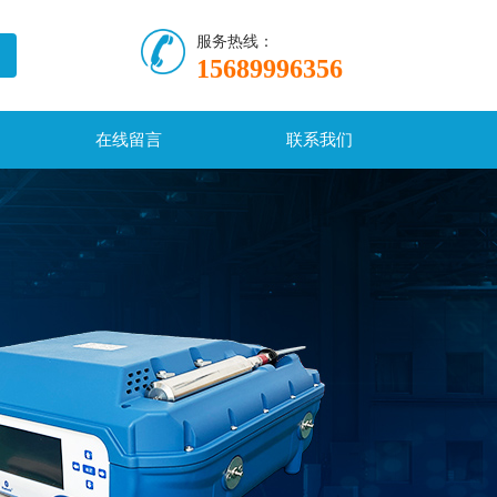
服务热线：
15689996356
在线留言
联系我们