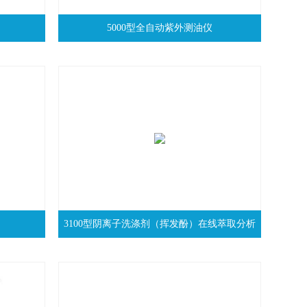
5000型全自动紫外测油仪
3100型阴离子洗涤剂（挥发酚）在线萃取分析
仪