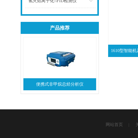
氢火焰离子化\\FID检测仪
点击
产品推荐
1610型智
便携式非甲烷总烃分析仪
网站首页
|