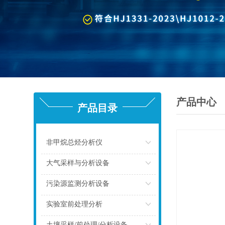
产品中心
产品目录
非甲烷总烃分析仪
点击
大气采样与分析设备
点击
污染源监测分析设备
点击
实验室前处理分析
点击
土壤采样/前处理/分析设备