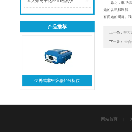
氢火焰离子化\\FID检测仪
总之，非甲烷总
题的认识和理解。
点击
有问题的钥匙。我
产品推荐
上一条：
带大
下一条：
全自
便携式非甲烷总烃分析仪
网站首页
|