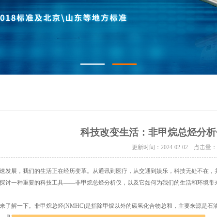
科技改变生活：非甲烷总烃分析
更新时间：2024-02-02 点击量
发展，我们的生活正在经历变革。从通讯到医疗，从交通到娱乐，科技无处不在，并
探讨一种重要的科技工具——非甲烷总烃分析仪，以及它如何为我们的生活和环境带
解一下。非甲烷总烃(NMHC)是指除甲烷以外的碳氢化合物总和，主要来源是石