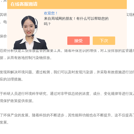
，具有高度的灵敏性和准确性。
欢迎您！
研发提供了可能。传统的检测方法如气相色谱法和火焰离子化检测法虽然也能实现检
来自局域网的朋友！有什么可以帮助您的
、电子捕获检测等技术，大大提高了检测的精度和效率。
吗？
价值在哪里呢？
烃分析仪是工业排放监管的重要工具。随着环保意识的增强，对工业排放的监管越来
据，从而有效地控制污染物排放。
现和解决环境问题。通过检测，我们可以及时发现污染源，并采取有效措施进行治理
应的治理措施。
科研人员进行环境科学研究。通过对非甲烷总烃的浓度、成分、变化规律等进行深入
境保护政策提供依据。
环保产业的发展。随着科技的不断进步，其性能和功能也在不断提升。这不仅提高了
发展。