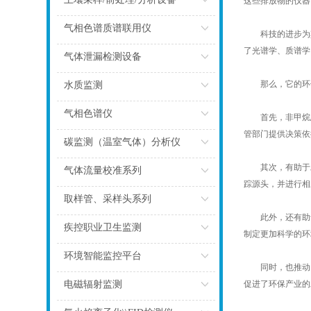
这些排放物的仪器
点击
气相色谱质谱联用仪
科技的进步为其
了光谱学、质谱学
点击
气体泄漏检测设备
点击
那么，它的环保
水质监测
点击
气相色谱仪
首先，非甲烷总
管部门提供决策依
点击
碳监测（温室气体）分析仪
其次，有助于发
点击
气体流量校准系列
踪源头，并进行相
点击
取样管、采样头系列
此外，还有助于
点击
疾控职业卫生监测
制定更加科学的环
点击
环境智能监控平台
同时，也推动了
点击
电磁辐射监测
促进了环保产业的
点击