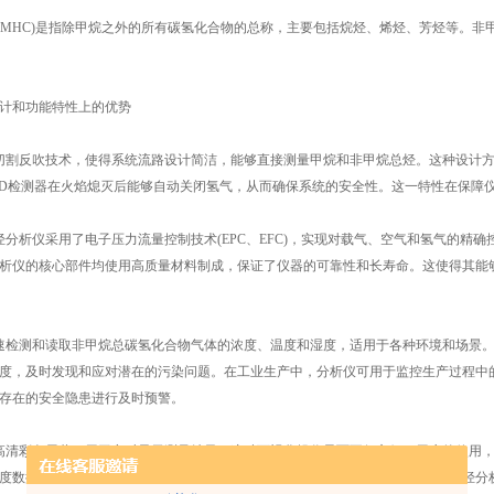
HC)是指除甲烷之外的所有碳氢化合物的总称，主要包括烷烃、烯烃、芳烃等。非甲烷
和功能特性上的优势
割反吹技术，使得系统流路设计简洁，能够直接测量甲烷和非甲烷总烃。这种设计方
ID检测器在火焰熄灭后能够自动关闭氢气，从而确保系统的安全性。这一特性在保障
析仪采用了电子压力流量控制技术(EPC、EFC)，实现对载气、空气和氢气的精
析仪的核心部件均使用高质量材料制成，保证了仪器的可靠性和长寿命。这使得其能
检测和读取非甲烷总碳氢化合物气体的浓度、温度和湿度，适用于各种环境和场景。
度，及时发现和应对潜在的污染问题。在工业生产中，分析仪可用于监控生产过程中
存在的安全隐患进行及时预警。
清彩色屏幕，用于实时显示测量结果。这种可视化操作界面不仅方便了用户的使用，
度数据，并根据需要进行相应的调整和处理。这种便捷的操作方式使得非甲烷总烃分