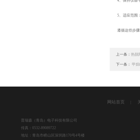
4、保持仪器干
5、适应范围：
遵循这些步骤和
上一条：
热脱
下一条：
甲烷
网站首页
|
普瑞森（青岛）电子科技有限公司
传真：0532-89089722
地址：青岛市崂山区深圳路170号4号楼