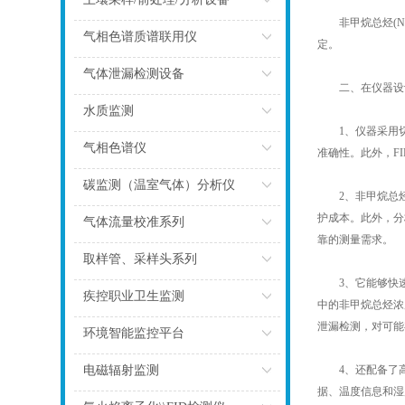
非甲烷总烃(NM
点击
气相色谱质谱联用仪
定。
点击
气体泄漏检测设备
二、在仪器设计
点击
水质监测
1、仪器采用切
点击
气相色谱仪
准确性。此外，F
点击
碳监测（温室气体）分析仪
2、非甲烷总烃分
护成本。此外，分
点击
气体流量校准系列
靠的测量需求。
点击
取样管、采样头系列
3、它能够快速
点击
疾控职业卫生监测
中的非甲烷总烃浓
泄漏检测，对可能
点击
环境智能监控平台
点击
电磁辐射监测
4、还配备了高
据、温度信息和湿
点击