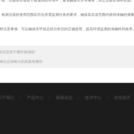
燥：仪器应存放在干燥通风的环境中，避免触摸水分等液体，防止仪器受潮和受损
检测仪器的使用范围应符合所需监测任务的要求，确保其在该范围内获得准确的测
注意事项，可以确保非甲烷总烃分析仪的正确使用，提高环境监测的准确性和效率
附仪适用于哪些领域呢?
峰比总烃峰大的因素有哪些
关于我们
产品中心
新闻动态
技术中心
在线留言
|
|
|
|